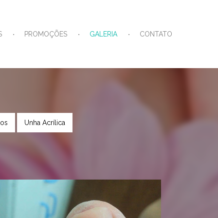
S
PROMOÇÕES
GALERIA
CONTATO
tos
Unha Acrílica