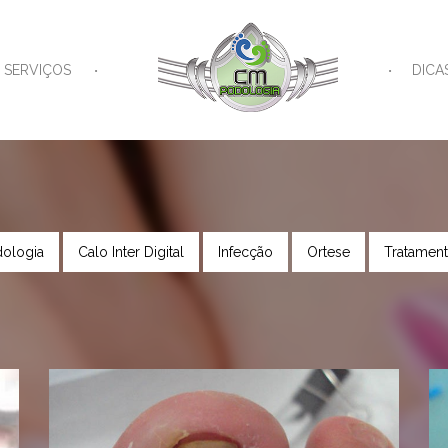
SERVIÇOS
DICA
ologia
Calo Inter Digital
Infecção
Ortese
Tratamen